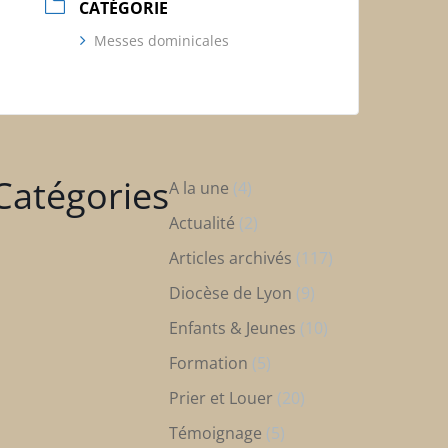
CATÉGORIE
Messes dominicales
Catégories
A la une
(4)
Actualité
(2)
Articles archivés
(117)
Diocèse de Lyon
(9)
Enfants & Jeunes
(10)
Formation
(5)
Prier et Louer
(20)
Témoignage
(5)