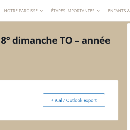
NOTRE PAROISSE
ÉTAPES IMPORTANTES
ENFANTS &
 18° dimanche TO – année
+ iCal / Outlook export