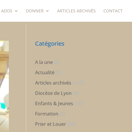
 ADOS
DONNER
ARTICLES ARCHIVÉS
CONTACT
Catégories
A la une
(4)
Actualité
(2)
Articles archivés
(117)
Diocèse de Lyon
(9)
Enfants & Jeunes
(10)
Formation
(5)
Prier et Louer
(20)