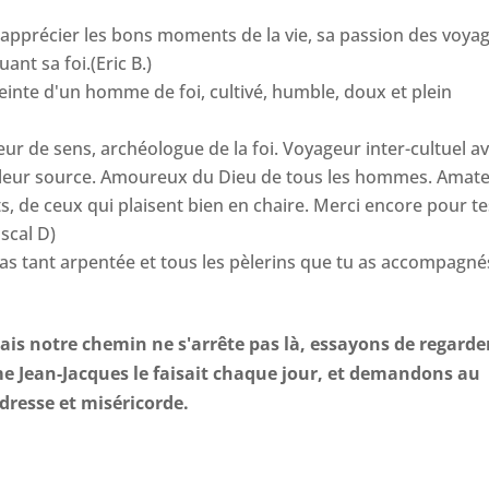
it apprécier les bons moments de la vie, sa passion des voya
ant sa foi.(Eric B.)
reinte d'un homme de foi, cultivé, humble, doux et plein
ur de sens, archéologue de la foi. Voyageur inter-cultuel a
'à leur source. Amoureux du Dieu de tous les hommes. Amat
, de ceux qui plaisent bien en chaire. Merci encore pour te
scal D)
 as tant arpentée et tous les pèlerins que tu as accompagné
ais notre chemin ne s'arrête pas là, essayons de regarde
me Jean-Jacques le faisait chaque jour, et demandons au
ndresse et miséricorde.